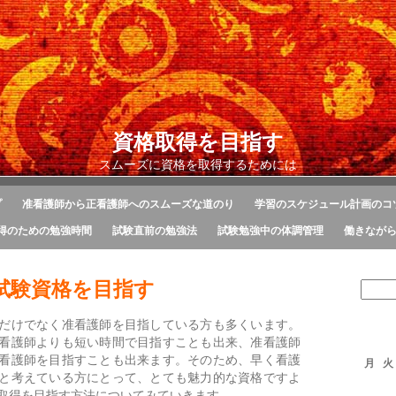
資格取得を目指す
スムーズに資格を取得するためには
プ
准看護師から正看護師へのスムーズな道のり
学習のスケジュール計画のコ
得のための勉強時間
試験直前の勉強法
試験勉強中の体調管理
働きなが
試験資格を目指す
だけでなく准看護師を目指している方も多くいます。
看護師よりも短い時間で目指すことも出来、准看護師
看護師を目指すことも出来ます。そのため、早く看護
月
火
と考えている方にとって、とても魅力的な資格ですよ
取得を目指す方法についてみていきます。