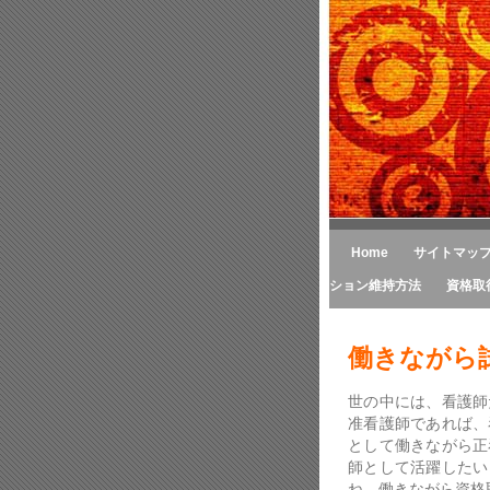
Home
サイトマッ
ション維持方法
資格取
働きながら
世の中には、看護師
准看護師であれば、
として働きながら正
師として活躍したい
ね。働きながら資格