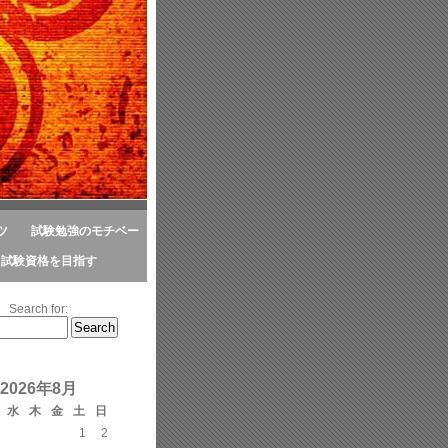
ツ
試験勉強のモチベー
ら試験資格を目指す
Search for:
2026年8月
水
木
金
土
日
1
2