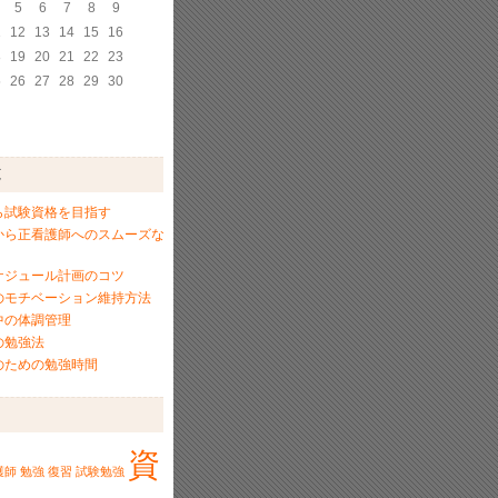
5
6
7
8
9
1
12
13
14
15
16
8
19
20
21
22
23
5
26
27
28
29
30
覧
ら試験資格を目指す
から正看護師へのスムーズな
ケジュール計画のコツ
のモチベーション維持方法
中の体調管理
の勉強法
のための勉強時間
資
護師
勉強
復習
試験勉強