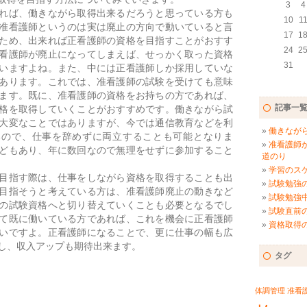
3
4
れば、働きながら取得出来るだろうと思っている方も
10
1
准看護師というのは実は廃止の方向で動いていると言
17
1
ため、出来れば正看護師の資格を目指すことがおすす
24
2
看護師が廃止になってしまえば、せっかく取った資格
31
いますよね。また、中には正看護師しか採用していな
あります。これでは、准看護師の試験を受けても意味
ます。既に、准看護師の資格をお持ちの方であれば、
記事一
格を取得していくことがおすすめです。働きながら試
大変なことではありますが、今では通信教育などを利
働きなが
るので、仕事を辞めずに両立することも可能となりま
准看護師
どもあり、年に数回なので無理をせずに参加すること
道のり
学習のス
目指す際は、仕事をしながら資格を取得することも出
試験勉強
目指そうと考えている方は、准看護師廃止の動きなど
試験勉強
の試験資格へと切り替えていくことも必要となるでし
試験直前
て既に働いている方であれば、これを機会に正看護師
資格取得
いですよ。正看護師になることで、更に仕事の幅も広
し、収入アップも期待出来ます。
タグ
体調管理
准看